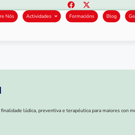
re Nós
Actividades
Formacións
Blog
Ge
a
inalidade lúdica, preventiva e terapéutica para maiores con mov