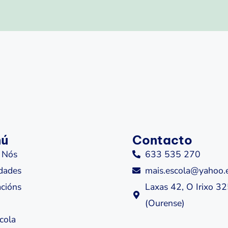
nú
Contacto
 Nós
633 535 270
idades
mais.escola@yahoo.
cións
Laxas 42, O Irixo 3
(Ourense)
cola