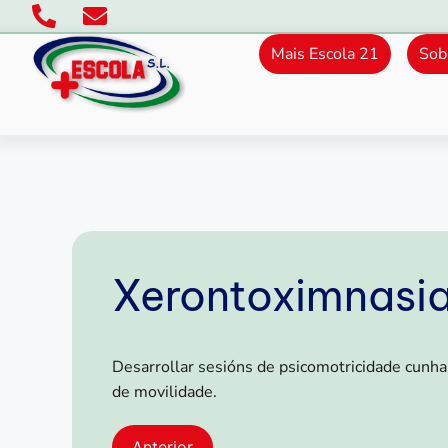
Mais Escola 21
Sob
Xerontoximnasi
Desarrollar sesións de psicomotricidade cunha f
de movilidade.
Anterior